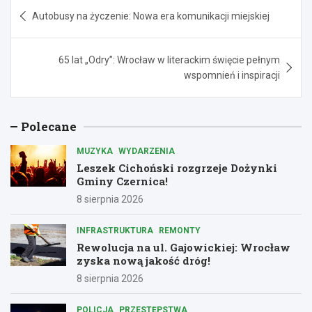
Nawigacja
Autobusy na życzenie: Nowa era komunikacji miejskiej
wpisu
65 lat „Odry”: Wrocław w literackim święcie pełnym
wspomnień i inspiracji
Polecane
MUZYKA
WYDARZENIA
Leszek Cichoński rozgrzeje Dożynki
Gminy Czernica!
8 sierpnia 2026
INFRASTRUKTURA
REMONTY
Rewolucja na ul. Gajowickiej: Wrocław
zyska nową jakość dróg!
8 sierpnia 2026
POLICJA
PRZESTĘPSTWA