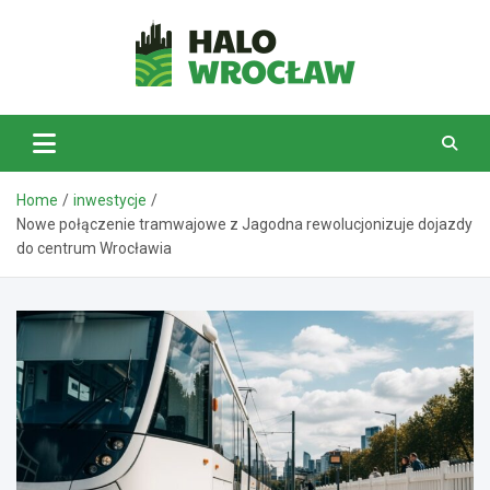
Skip
to
content
HaloWrocław.pl
Home
inwestycje
Nowe połączenie tramwajowe z Jagodna rewolucjonizuje dojazdy
do centrum Wrocławia