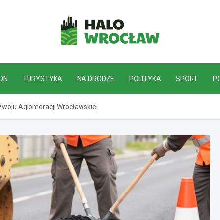
HaloWrocław.pl
ON
TURYSTYKA
NA DRODZE
POLITYKA
SPORT
P
zwoju Aglomeracji Wrocławskiej