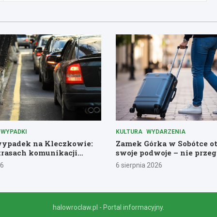
WYPADKI
KULTURA
WYDARZENIA
ypadek na Kleczkowie:
Zamek Górka w Sobótce o
trasach komunikacji
swoje podwoje – nie przeg
historycznej przygody!
26
6 sierpnia 2026
halowroclaw.pl - Portal informacyjny.