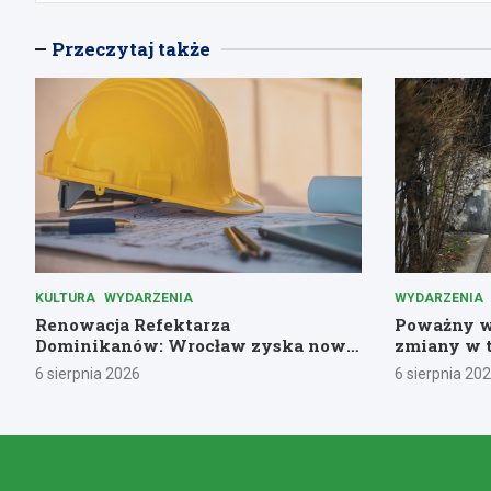
Przeczytaj także
KULTURA
WYDARZENIA
WYDARZENIA
Renowacja Refektarza
Poważny w
Dominikanów: Wrocław zyska nową
zmiany w 
kulturalną perłę!
miejskiej
6 sierpnia 2026
6 sierpnia 20