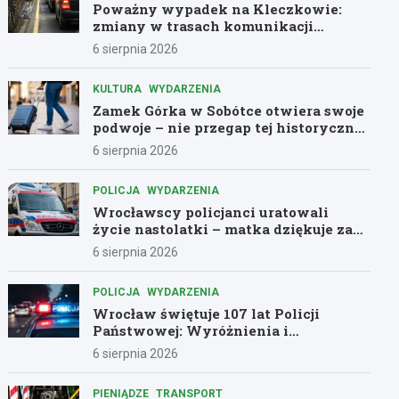
Poważny wypadek na Kleczkowie:
zmiany w trasach komunikacji
miejskiej
6 sierpnia 2026
KULTURA
WYDARZENIA
Zamek Górka w Sobótce otwiera swoje
podwoje – nie przegap tej historycznej
przygody!
6 sierpnia 2026
POLICJA
WYDARZENIA
Wrocławscy policjanci uratowali
życie nastolatki – matka dziękuje za
pomoc
6 sierpnia 2026
POLICJA
WYDARZENIA
Wrocław świętuje 107 lat Policji
Państwowej: Wyróżnienia i
podziękowania dla bohaterów służby
6 sierpnia 2026
PIENIĄDZE
TRANSPORT