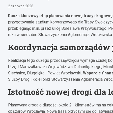
2 czerwca 2026
Rusza kluczowy etap planowania nowej trasy drogowej
przygotowanie studium korytarzowego dla Trasy Swojczyck
przebiegając m.in. przez ulicę Bolesława Krzywoustego. P
roku w siedzibie Stowarzyszenia Aglomeracja Wrocławska.
Koordynacja samorządów j
Realizacja tego dużego przedsięwzięcia wymaga ścisłej k
Urząd Marszałkowski Województwa Dolnośląskiego, Miasto
Siechnice, Długołęka i Powiat Wrocławski.
Wsparcie finan
Służby Dróg i Kolei oraz Stowarzyszenia Aglomeracja Wroc
Istotność nowej drogi dla 
Planowana droga o długości około 21 kilometrów ma na ce
obszarów Wrocławia. Nowa trasa przyczyni się do łatwiejsze