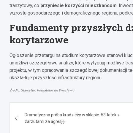
tranzytowy, co
przyniesie korzyści mieszkańcom
. Inwes
wzrostu gospodarczego i demograficznego regionu, podkreś
Fundamenty przyszłych dz
korytarzowe
Ogłoszenie przetargu na studium korytarzowe stanowi klucz
umożliwi szczegółowe analizy, które wytypują możliwe trasy
projektu, w tym opracowania szczegółowej dokumentacji tec
ukształtuje przyszłość infrastruktury regionu.
Źródło: Starostwo Powiatowe we Wrocławiu
Nawigacja
Dramatyczna próba kradzieży w sklepie: 53-latek z
wpisu
zarzutami za agresję