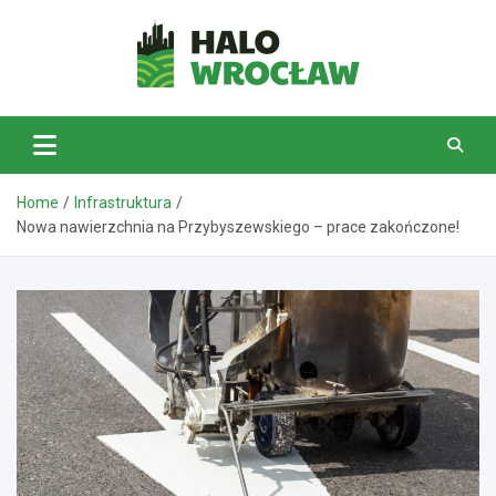
Skip
to
content
HaloWrocław.pl
Home
Infrastruktura
Nowa nawierzchnia na Przybyszewskiego – prace zakończone!