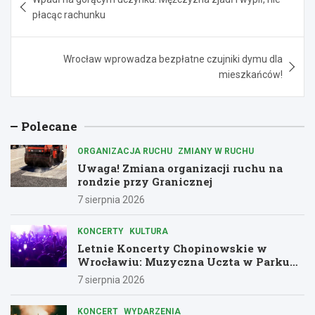
wpisu
płacąc rachunku
Wrocław wprowadza bezpłatne czujniki dymu dla
mieszkańców!
Polecane
ORGANIZACJA RUCHU
ZMIANY W RUCHU
Uwaga! Zmiana organizacji ruchu na
rondzie przy Granicznej
7 sierpnia 2026
KONCERTY
KULTURA
Letnie Koncerty Chopinowskie w
Wrocławiu: Muzyczna Uczta w Parku
Południowym!
7 sierpnia 2026
KONCERT
WYDARZENIA