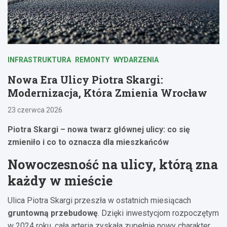
INFRASTRUKTURA
REMONTY
WYDARZENIA
Nowa Era Ulicy Piotra Skargi:
Modernizacja, Która Zmienia Wrocław
23 czerwca 2026
Piotra Skargi – nowa twarz głównej ulicy: co się
zmieniło i co to oznacza dla mieszkańców
Nowoczesność na ulicy, którą zna
każdy w mieście
Ulica Piotra Skargi przeszła w ostatnich miesiącach
gruntowną przebudowę
. Dzięki inwestycjom rozpoczętym
w 2024 roku, cała arteria zyskała zupełnie nowy charakter.