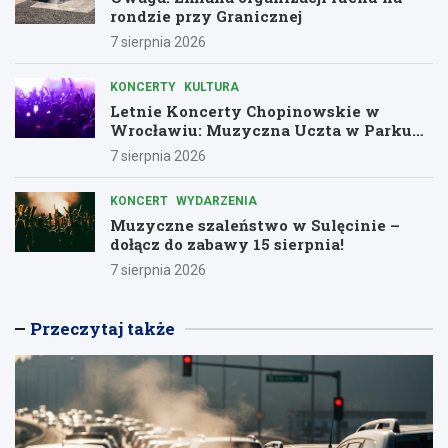
rondzie przy Granicznej
7 sierpnia 2026
KONCERTY
KULTURA
Letnie Koncerty Chopinowskie w
Wrocławiu: Muzyczna Uczta w Parku
Południowym!
7 sierpnia 2026
KONCERT
WYDARZENIA
Muzyczne szaleństwo w Sulęcinie –
dołącz do zabawy 15 sierpnia!
7 sierpnia 2026
Przeczytaj także