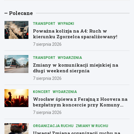
Polecane
TRANSPORT
WYPADKI
Poważna kolizja na A4: Ruch w
kierunku Zgorzelca sparaliżowany!
7 sierpnia 2026
TRANSPORT
WYDARZENIA
Zmiany w komunikacji miejskiej na
długi weekend sierpnia
7 sierpnia 2026
KONCERT
WYDARZENIA
Wrocław śpiewa z Ferajną z Hoovera na
bezpłatnym koncercie przy Komuny
Paryskiej
7 sierpnia 2026
ORGANIZACJA RUCHU
ZMIANY W RUCHU
Uwaga! Zmiana organizacji ruchu na