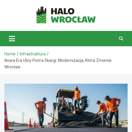
Skip
to
content
HaloWrocław.pl
Home
Infrastruktura
Nowa Era Ulicy Piotra Skargi: Modernizacja, Która Zmienia
Wrocław