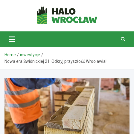
Skip
to
content
HaloWrocław.pl
Home
inwestycje
Nowa era Świdnickiej 21: Odkryj przyszłość Wrocławia!