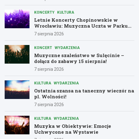
KONCERTY
KULTURA
Letnie Koncerty Chopinowskie w
Wrocławiu: Muzyczna Uczta w Parku
Południowym!
7 sierpnia 2026
KONCERT
WYDARZENIA
Muzyczne szaleństwo w Sulęcinie –
dołącz do zabawy 15 sierpnia!
7 sierpnia 2026
KULTURA
WYDARZENIA
Ostatnia szansa na taneczny wieczór na
pl. Wolności!
7 sierpnia 2026
KULTURA
WYDARZENIA
Muzyka w Obiektywie: Emocje
Uchwycone na Wystawie