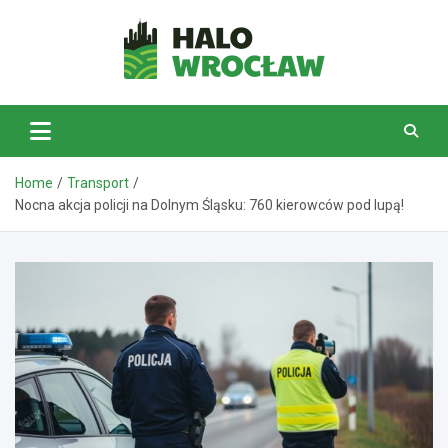
Skip
to
content
HaloWrocław.pl
Home
Transport
Nocna akcja policji na Dolnym Śląsku: 760 kierowców pod lupą!