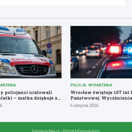
ARZENIA
POLICJA
WYDARZENIA
 policjanci uratowali
Wrocław świętuje 107 lat P
olatki – matka dziękuje za
Państwowej: Wyróżnienia
podziękowania dla bohate
26
6 sierpnia 2026
halowroclaw.pl - Portal informacyjny.