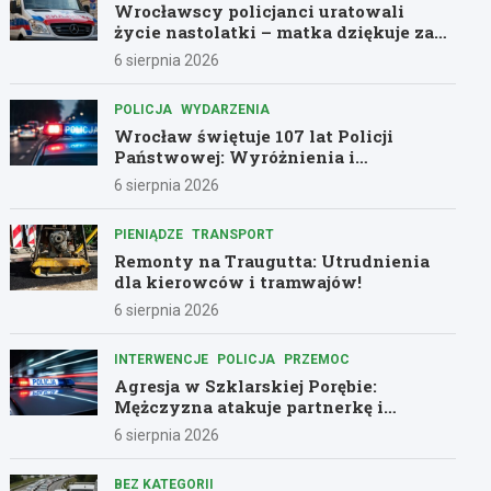
Wrocławscy policjanci uratowali
życie nastolatki – matka dziękuje za
pomoc
6 sierpnia 2026
POLICJA
WYDARZENIA
Wrocław świętuje 107 lat Policji
Państwowej: Wyróżnienia i
podziękowania dla bohaterów służby
6 sierpnia 2026
PIENIĄDZE
TRANSPORT
Remonty na Traugutta: Utrudnienia
dla kierowców i tramwajów!
6 sierpnia 2026
INTERWENCJE
POLICJA
PRZEMOC
Agresja w Szklarskiej Porębie:
Mężczyzna atakuje partnerkę i
policjantów butelką
6 sierpnia 2026
BEZ KATEGORII