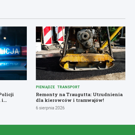
PIENIĄDZE
TRANSPORT
olicji
Remonty na Traugutta: Utrudnienia
 i
dla kierowców i tramwajów!
rów służby
6 sierpnia 2026