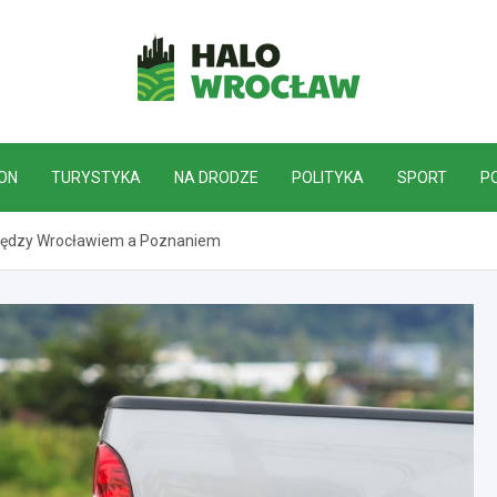
HaloWrocław.pl
ON
TURYSTYKA
NA DRODZE
POLITYKA
SPORT
P
 między Wrocławiem a Poznaniem