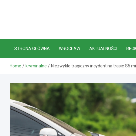
Skip
to
content
STRONA GŁÓWNA
WROCŁAW
AKTUALNOŚCI
REGI
Home
kryminalne
Niezwykle tragiczny incydent na trasie S5