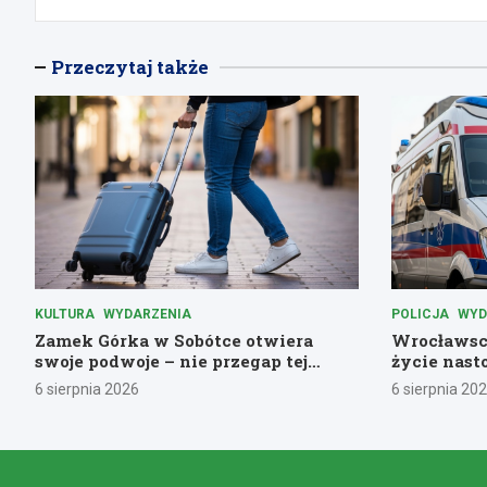
Przeczytaj także
KULTURA
WYDARZENIA
POLICJA
WYD
Zamek Górka w Sobótce otwiera
Wrocławscy
swoje podwoje – nie przegap tej
życie nast
historycznej przygody!
pomoc
6 sierpnia 2026
6 sierpnia 20