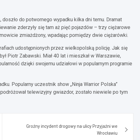
 doszło do potwornego wypadku kilka dni temu. Dramat
iewanie zderzyły się tam aż pięć pojazdów – trzy ciężarowe
amowicie zmiażdżony, wpadając pomiędzy dwie ciężarówki.
afiach udostępnionych przez wielkopolską policję. Jak się
ył Piotr Zabawski. Miał 40 lat i mieszkał w Warszawie,
pularność dzięki swojemu udziałowi w popularnym programie
adku. Popularny uczestnik show „Ninja Warrior Polska”
 podróżował telewizyjny gwiazdor, zostało niewiele po tym
Groźny incydent drogowy na ulicy Przyjaźni we
Wrocławiu