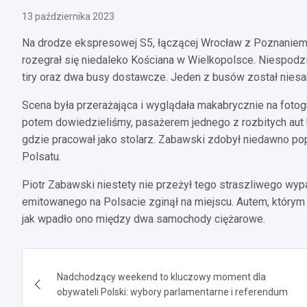
13 października 2023
Na drodze ekspresowej S5, łączącej Wrocław z Poznaniem,
rozegrał się niedaleko Kościana w Wielkopolsce. Niespodz
tiry oraz dwa busy dostawcze. Jeden z busów został nies
Scena była przerażająca i wyglądała makabrycznie na fotogr
potem dowiedzieliśmy, pasażerem jednego z rozbitych aut b
gdzie pracował jako stolarz. Zabawski zdobył niedawno po
Polsatu.
Piotr Zabawski niestety nie przeżył tego straszliwego wyp
emitowanego na Polsacie zginął na miejscu. Autem, którym
jak wpadło ono między dwa samochody ciężarowe.
Nawigacja
Nadchodzący weekend to kluczowy moment dla
wpisu
obywateli Polski: wybory parlamentarne i referendum