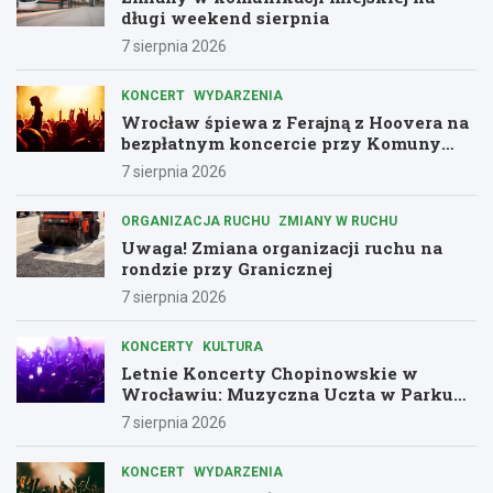
długi weekend sierpnia
7 sierpnia 2026
KONCERT
WYDARZENIA
Wrocław śpiewa z Ferajną z Hoovera na
bezpłatnym koncercie przy Komuny
Paryskiej
7 sierpnia 2026
ORGANIZACJA RUCHU
ZMIANY W RUCHU
Uwaga! Zmiana organizacji ruchu na
rondzie przy Granicznej
7 sierpnia 2026
KONCERTY
KULTURA
Letnie Koncerty Chopinowskie w
Wrocławiu: Muzyczna Uczta w Parku
Południowym!
7 sierpnia 2026
KONCERT
WYDARZENIA