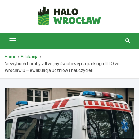
Skip
to
content
HaloWrocław.pl
Home
Edukacja
Niewybuch bomby z II wojny światowej na parkingu III LO we
Wrocławiu – ewakuacja uczniów i nauczycieli