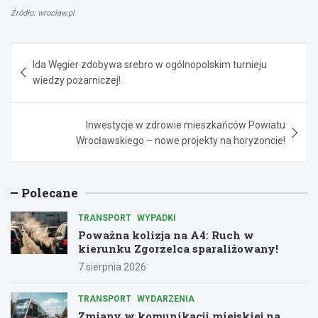
Źródło: wroclaw.pl
Nawigacja
Ida Węgier zdobywa srebro w ogólnopolskim turnieju
wpisu
wiedzy pożarniczej!
Inwestycje w zdrowie mieszkańców Powiatu
Wrocławskiego – nowe projekty na horyzoncie!
Polecane
TRANSPORT
WYPADKI
Poważna kolizja na A4: Ruch w
kierunku Zgorzelca sparaliżowany!
7 sierpnia 2026
TRANSPORT
WYDARZENIA
Zmiany w komunikacji miejskiej na