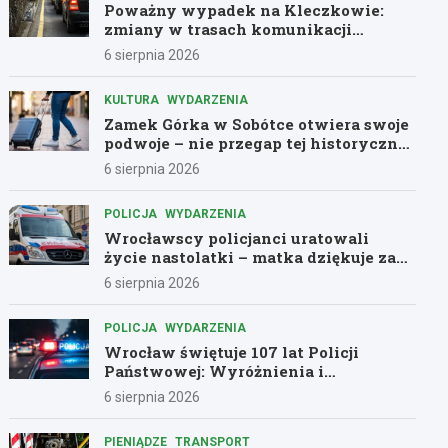
Poważny wypadek na Kleczkowie:
zmiany w trasach komunikacji
miejskiej
6 sierpnia 2026
KULTURA
WYDARZENIA
Zamek Górka w Sobótce otwiera swoje
podwoje – nie przegap tej historycznej
przygody!
6 sierpnia 2026
POLICJA
WYDARZENIA
Wrocławscy policjanci uratowali
życie nastolatki – matka dziękuje za
pomoc
6 sierpnia 2026
POLICJA
WYDARZENIA
Wrocław świętuje 107 lat Policji
Państwowej: Wyróżnienia i
podziękowania dla bohaterów służby
6 sierpnia 2026
PIENIĄDZE
TRANSPORT