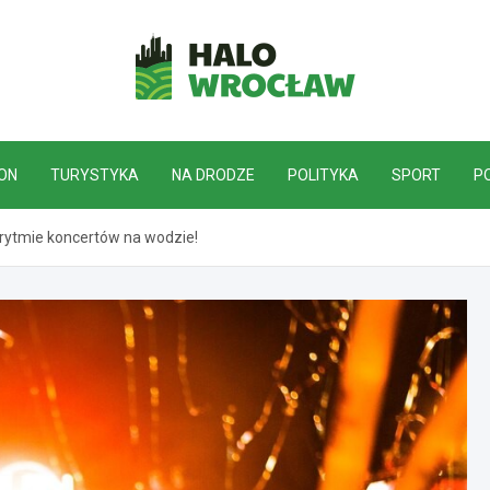
HaloWrocław.pl
ON
TURYSTYKA
NA DRODZE
POLITYKA
SPORT
P
rytmie koncertów na wodzie!