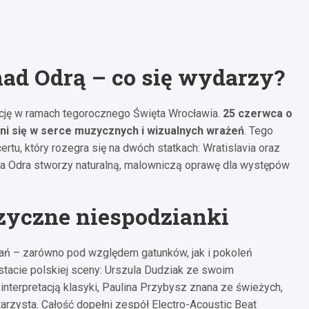
ad Odrą – co się wydarzy?
cję w ramach tegorocznego Święta Wrocławia.
25 czerwca o
i się w serce muzycznych i wizualnych wrażeń
. Tego
tu, który rozegra się na dwóch statkach: Wratislavia oraz
eka Odra stworzy naturalną, malowniczą oprawę dla występów
zyczne niespodzianki
nań – zarówno pod względem gatunków, jak i pokoleń
tacie polskiej sceny: Urszula Dudziak ze swoim
terpretacją klasyki, Paulina Przybysz znana ze świeżych,
arzysta. Całość dopełni zespół Electro-Acoustic Beat