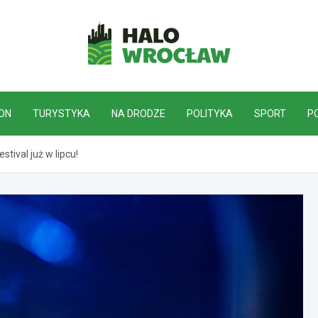
HaloWrocław.pl
ON
TURYSTYKA
NA DRODZE
POLITYKA
SPORT
P
tival już w lipcu!