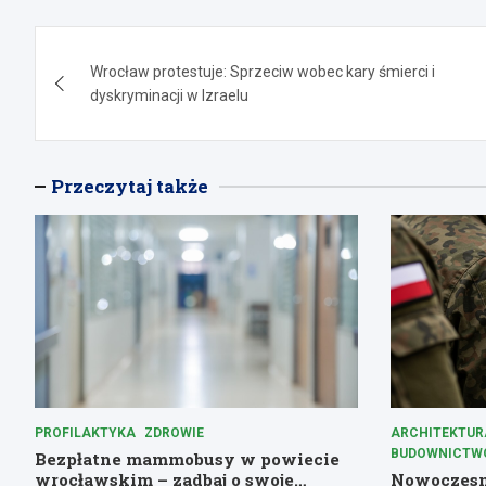
Nawigacja
Wrocław protestuje: Sprzeciw wobec kary śmierci i
wpisu
dyskryminacji w Izraelu
Przeczytaj także
PROFILAKTYKA
ZDROWIE
ARCHITEKTUR
BUDOWNICTW
Bezpłatne mammobusy w powiecie
wrocławskim – zadbaj o swoje
Nowoczesny