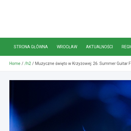
Skip
to
content
STRONA GŁÓWNA
WROCŁAW
AKTUALNOŚCI
REGI
Home
/h2
Muzyczne święto w Krzyżowej: 26. Summer Guitar Fes