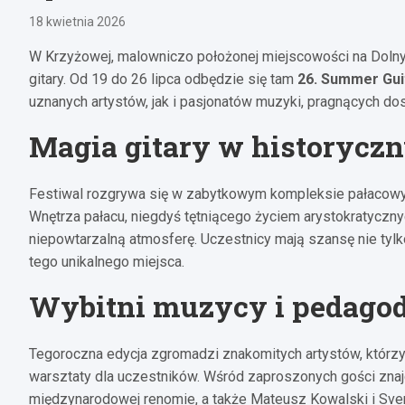
18 kwietnia 2026
W Krzyżowej, malowniczo położonej miejscowości na Dolny
gitary. Od 19 do 26 lipca odbędzie się tam
26. Summer Guit
uznanych artystów, jak i pasjonatów muzyki, pragnących do
Magia gitary w historycz
Festiwal rozgrywa się w zabytkowym kompleksie pałacowym
Wnętrza pałacu, niegdyś tętniącego życiem arystokratycznyc
niepowtarzalną atmosferę. Uczestnicy mają szansę nie tylko 
tego unikalnego miejsca.
Wybitni muzycy i pedago
Tegoroczna edycja zgromadzi znakomitych artystów, którzy
warsztaty dla uczestników. Wśród zaproszonych gości znaj
międzynarodowej renomie, a także Mateusz Kowalski i Sve