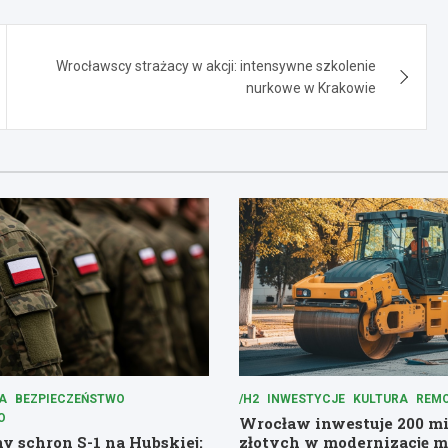
Wrocławscy strażacy w akcji: intensywne szkolenie
nurkowe w Krakowie
A
BEZPIECZEŃSTWO
/H2
INWESTYCJE
KULTURA
REM
O
Wrocław inwestuje 200 m
 schron S-1 na Hubskiej:
złotych w modernizację m