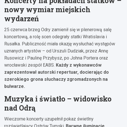
Koncerty na pokładach statków –
nowy wymiar miejskich
wydarzeń
25 czerwca brzeg Odry zamienił się w plenerową salę
koncertową, a rolę scen odegrały statki Wratislavia i
Rusałka. Publiczność miała okazję wysłuchać występów
uznanych artystów – od Urszuli Dudziak, przez Annę
Rusowicz i Paulinę Przybysz, po Johna Portera oraz
wrocławski zespół EABS.
Każdy z wykonawców
zaprezentował autorski repertuar, docierając do
szerokiego grona słuchaczy zgromadzonych na
bulwarze.
Muzyka i światło – widowisko
nad Odrą
Wieczorne koncerty uzupełnił pokaz świetlny
rozświetlający Ostrów Tumski.
Barwne iluminacje