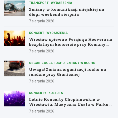
TRANSPORT
WYDARZENIA
Zmiany w komunikacji miejskiej na
długi weekend sierpnia
7 sierpnia 2026
KONCERT
WYDARZENIA
Wrocław śpiewa z Ferajną z Hoovera na
bezpłatnym koncercie przy Komuny
Paryskiej
7 sierpnia 2026
ORGANIZACJA RUCHU
ZMIANY W RUCHU
Uwaga! Zmiana organizacji ruchu na
rondzie przy Granicznej
7 sierpnia 2026
KONCERTY
KULTURA
Letnie Koncerty Chopinowskie w
Wrocławiu: Muzyczna Uczta w Parku
Południowym!
7 sierpnia 2026