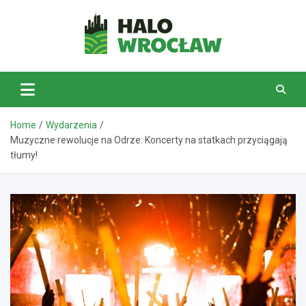
Skip
to
content
HaloWrocław.pl
Home
Wydarzenia
Muzyczne rewolucje na Odrze: Koncerty na statkach przyciągają
tłumy!