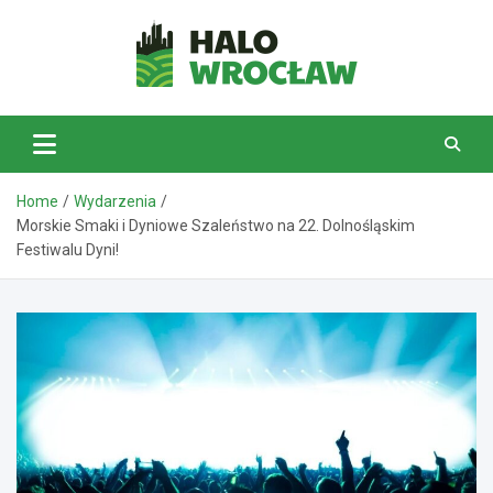
Skip
to
content
HaloWrocław.pl
Home
Wydarzenia
Morskie Smaki i Dyniowe Szaleństwo na 22. Dolnośląskim
Festiwalu Dyni!