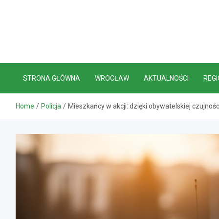
Skip
to
content
STRONA GŁÓWNA
WROCŁAW
AKTUALNOŚCI
REGI
Home
Policja
Mieszkańcy w akcji: dzięki obywatelskiej czujno