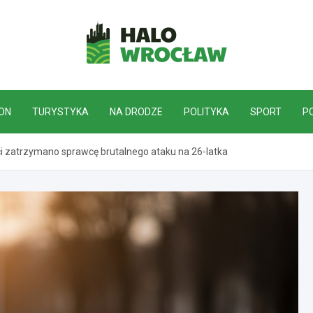
HaloWrocław.pl
ON
TURYSTYKA
NA DRODZE
POLITYKA
SPORT
P
ści zatrzymano sprawcę brutalnego ataku na 26-latka