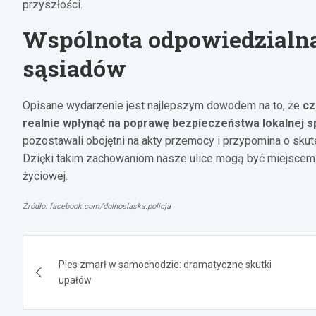
przyszłości.
Wspólnota odpowiedzialna
sąsiadów
Opisane wydarzenie jest najlepszym dowodem na to, że
cz
realnie wpłynąć na poprawę bezpieczeństwa lokalnej s
pozostawali obojętni na akty przemocy i przypomina o skut
Dzięki takim zachowaniom nasze ulice mogą być miejscem p
życiowej.
Źródło: facebook.com/dolnoslaska.policja
Nawigacja
Pies zmarł w samochodzie: dramatyczne skutki
wpisu
upałów