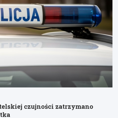
telskiej czujności zatrzymano
atka