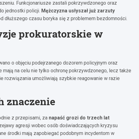
głoszeniu. Funkcjonariusze zastali pokrzywdzonego oraz
 jednostki policji.
Mężczyzna usłyszał już zarzuty
, od dłuższego czasu boryka się z problemem bezdomności.
zje prokuratorskie w
owano o objęciu podejrzanego dozorem policyjnym oraz
 te mają na celu nie tylko ochronę pokrzywdzonego, lecz także
ie rozwiązania umożliwiają szybkie reagowanie w razie
h znaczenie
dnie z przepisami, za
napaść grozi do trzech lat
przejawy agresji wobec osób doświadczających kryzysu
ane środki mają zapobiegać podobnym incydentom w