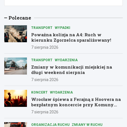
Polecane
TRANSPORT
WYPADKI
Poważna kolizja na A4: Ruch w
kierunku Zgorzelca sparaliżowany!
7 sierpnia 2026
TRANSPORT
WYDARZENIA
Zmiany w komunikacji miejskiej na
długi weekend sierpnia
7 sierpnia 2026
KONCERT
WYDARZENIA
Wrocław śpiewa z Ferajną z Hoovera na
bezpłatnym koncercie przy Komuny
Paryskiej
7 sierpnia 2026
ORGANIZACJA RUCHU
ZMIANY W RUCHU