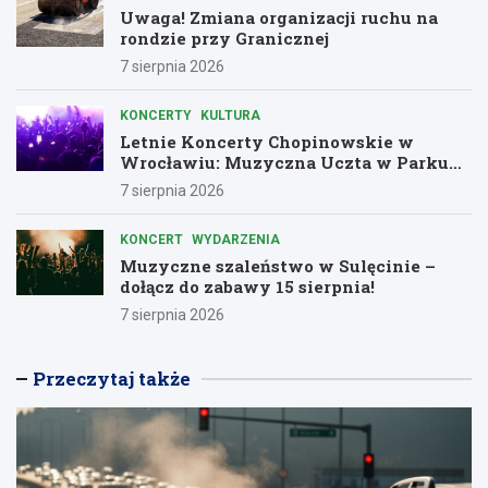
Uwaga! Zmiana organizacji ruchu na
rondzie przy Granicznej
7 sierpnia 2026
KONCERTY
KULTURA
Letnie Koncerty Chopinowskie w
Wrocławiu: Muzyczna Uczta w Parku
Południowym!
7 sierpnia 2026
KONCERT
WYDARZENIA
Muzyczne szaleństwo w Sulęcinie –
dołącz do zabawy 15 sierpnia!
7 sierpnia 2026
Przeczytaj także