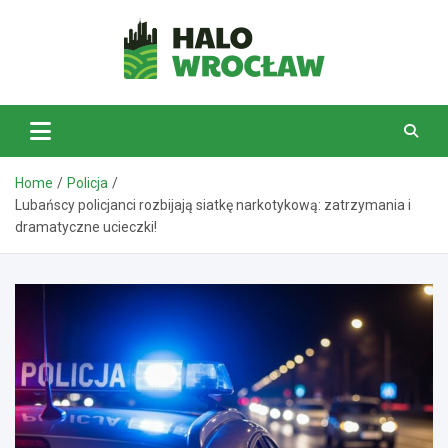
Skip
to
content
HaloWrocław.pl
Home
Policja
Lubańscy policjanci rozbijają siatkę narkotykową: zatrzymania i
dramatyczne ucieczki!