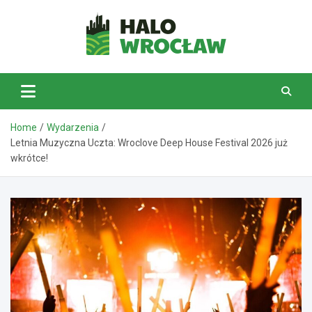
Skip
to
content
HaloWrocław.pl
Home
Wydarzenia
Letnia Muzyczna Uczta: Wroclove Deep House Festival 2026 już
wkrótce!