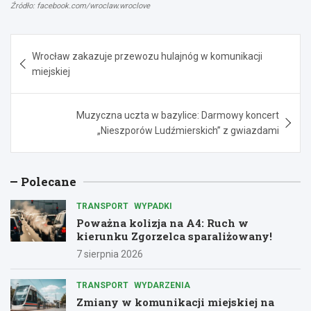
Źródło: facebook.com/wroclaw.wroclove
Nawigacja
Wrocław zakazuje przewozu hulajnóg w komunikacji
wpisu
miejskiej
Muzyczna uczta w bazylice: Darmowy koncert
„Nieszporów Ludźmierskich” z gwiazdami
Polecane
TRANSPORT
WYPADKI
Poważna kolizja na A4: Ruch w
kierunku Zgorzelca sparaliżowany!
7 sierpnia 2026
TRANSPORT
WYDARZENIA
Zmiany w komunikacji miejskiej na