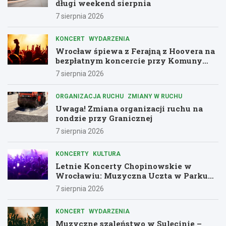
długi weekend sierpnia
7 sierpnia 2026
KONCERT
WYDARZENIA
Wrocław śpiewa z Ferajną z Hoovera na
bezpłatnym koncercie przy Komuny
Paryskiej
7 sierpnia 2026
ORGANIZACJA RUCHU
ZMIANY W RUCHU
Uwaga! Zmiana organizacji ruchu na
rondzie przy Granicznej
7 sierpnia 2026
KONCERTY
KULTURA
Letnie Koncerty Chopinowskie w
Wrocławiu: Muzyczna Uczta w Parku
Południowym!
7 sierpnia 2026
KONCERT
WYDARZENIA
Muzyczne szaleństwo w Sulęcinie –