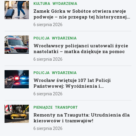
KULTURA
WYDARZENIA
Zamek Górka w Sobótce otwiera swoje
podwoje – nie przegap tej historycznej
przygody!
6 sierpnia 2026
POLICJA
WYDARZENIA
Wrocławscy policjanci uratowali życie
nastolatki – matka dziękuje za pomoc
6 sierpnia 2026
POLICJA
WYDARZENIA
Wrocław świętuje 107 lat Policji
Państwowej: Wyróżnienia i
podziękowania dla bohaterów służby
6 sierpnia 2026
PIENIĄDZE
TRANSPORT
Remonty na Traugutta: Utrudnienia dla
kierowców i tramwajów!
6 sierpnia 2026