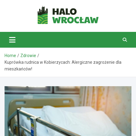
Skip
to
content
HaloWrocław.pl
Home
Zdrowie
Kuprówka rudnica w Kobierzycach: Alergiczne zagrożenie dla
mieszkańców!