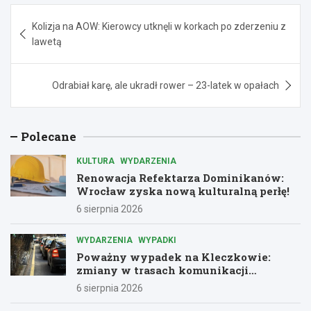
Nawigacja
Kolizja na AOW: Kierowcy utknęli w korkach po zderzeniu z
wpisu
lawetą
Odrabiał karę, ale ukradł rower – 23-latek w opałach
Polecane
KULTURA
WYDARZENIA
Renowacja Refektarza Dominikanów:
Wrocław zyska nową kulturalną perłę!
6 sierpnia 2026
WYDARZENIA
WYPADKI
Poważny wypadek na Kleczkowie:
zmiany w trasach komunikacji
miejskiej
6 sierpnia 2026