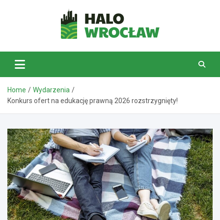
Skip
to
content
HaloWrocław.pl
Home
Wydarzenia
Konkurs ofert na edukację prawną 2026 rozstrzygnięty!