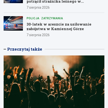
potrącił strażnika leśnego w
dramatycznej ucieczce przed policją
7 sierpnia 2026
POLICJA
ZATRZYMANIA
30-latek w areszcie za usiłowanie
zabójstwa w Kamiennej Górze
7 sierpnia 2026
Przeczytaj także