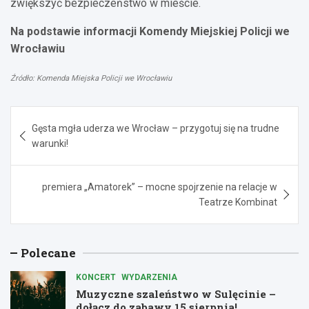
zwiększyć bezpieczeństwo w mieście.
Na podstawie informacji Komendy Miejskiej Policji we
Wrocławiu
Źródło: Komenda Miejska Policji we Wrocławiu
Nawigacja
Gęsta mgła uderza we Wrocław – przygotuj się na trudne
wpisu
warunki!
premiera „Amatorek” – mocne spojrzenie na relacje w
Teatrze Kombinat
Polecane
KONCERT
WYDARZENIA
Muzyczne szaleństwo w Sulęcinie –
dołącz do zabawy 15 sierpnia!