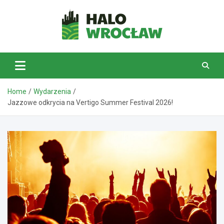
Skip
to
content
HaloWrocław.pl
Home
Wydarzenia
Jazzowe odkrycia na Vertigo Summer Festival 2026!