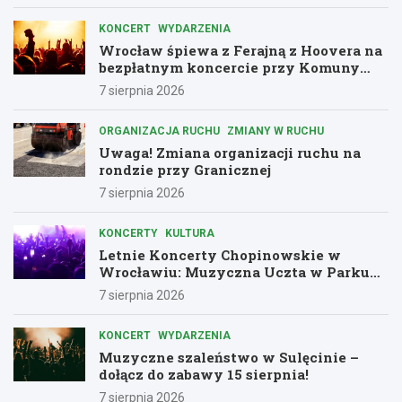
KONCERT
WYDARZENIA
Wrocław śpiewa z Ferajną z Hoovera na
bezpłatnym koncercie przy Komuny
Paryskiej
7 sierpnia 2026
ORGANIZACJA RUCHU
ZMIANY W RUCHU
Uwaga! Zmiana organizacji ruchu na
rondzie przy Granicznej
7 sierpnia 2026
KONCERTY
KULTURA
Letnie Koncerty Chopinowskie w
Wrocławiu: Muzyczna Uczta w Parku
Południowym!
7 sierpnia 2026
KONCERT
WYDARZENIA
Muzyczne szaleństwo w Sulęcinie –
dołącz do zabawy 15 sierpnia!
7 sierpnia 2026