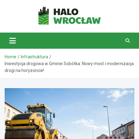
Skip
to
content
HaloWrocław.pl
Home
Infrastruktura
Inwestycja drogowa w Gminie Sobótka: Nowy most i modernizacja
drogi na horyzoncie!