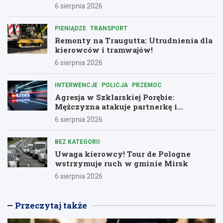
podziękowania dla bohaterów służby
6 sierpnia 2026
PIENIĄDZE
TRANSPORT
Remonty na Traugutta: Utrudnienia dla
kierowców i tramwajów!
6 sierpnia 2026
INTERWENCJE
POLICJA
PRZEMOC
Agresja w Szklarskiej Porębie:
Mężczyzna atakuje partnerkę i
policjantów butelką
6 sierpnia 2026
BEZ KATEGORII
Uwaga kierowcy! Tour de Pologne
wstrzymuje ruch w gminie Mirsk
6 sierpnia 2026
Przeczytaj także