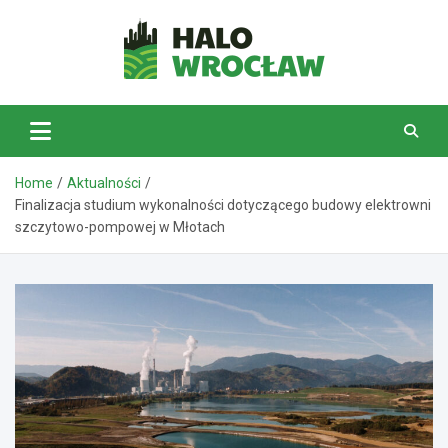
Skip
to
content
HaloWrocław.pl
Home
Aktualności
Finalizacja studium wykonalności dotyczącego budowy elektrowni
szczytowo-pompowej w Młotach