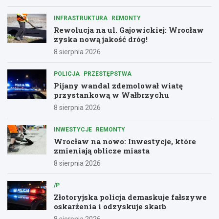
INFRASTRUKTURA
REMONTY
Rewolucja na ul. Gajowickiej: Wrocław
zyska nową jakość dróg!
8 sierpnia 2026
POLICJA
PRZESTĘPSTWA
Pijany wandal zdemolował wiatę
przystankową w Wałbrzychu
8 sierpnia 2026
INWESTYCJE
REMONTY
Wrocław na nowo: Inwestycje, które
zmieniają oblicze miasta
8 sierpnia 2026
/P
Złotoryjska policja demaskuje fałszywe
oskarżenia i odzyskuje skarb
8 sierpnia 2026