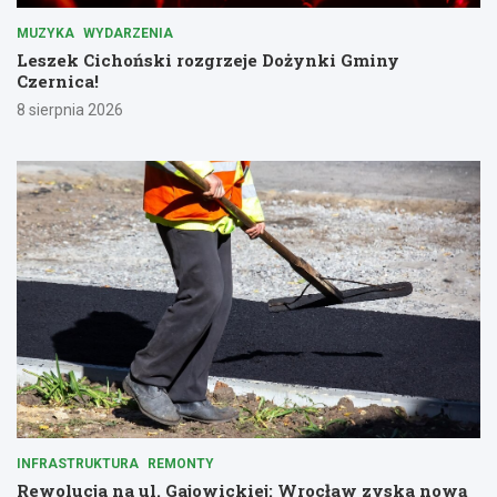
MUZYKA
WYDARZENIA
Leszek Cichoński rozgrzeje Dożynki Gminy
Czernica!
8 sierpnia 2026
INFRASTRUKTURA
REMONTY
Rewolucja na ul. Gajowickiej: Wrocław zyska nową