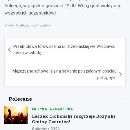
Solnego, w piątek o godzinie 12:00. Wstęp jest wolny dla
wszystkich uczestników!
Źródło: facebook.com/mpkwroc
Nawigacja
Przebudowa torowiska na ul. Trzebnickiej we Wrocławiu
wpisu
rusza w sobotę
Mężczyzna schował się na balkonie po szalonym pościgu
policyjnym
Polecane
MUZYKA
WYDARZENIA
Leszek Cichoński rozgrzeje Dożynki
Gminy Czernica!
8 sierpnia 2026