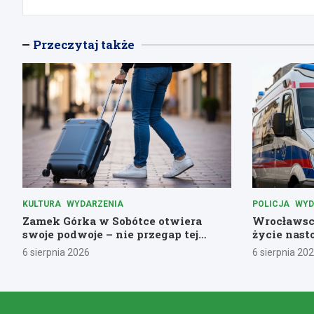
Przeczytaj także
KULTURA
WYDARZENIA
POLICJA
WYD
Zamek Górka w Sobótce otwiera
Wrocławscy
swoje podwoje – nie przegap tej
życie nast
historycznej przygody!
pomoc
6 sierpnia 2026
6 sierpnia 20