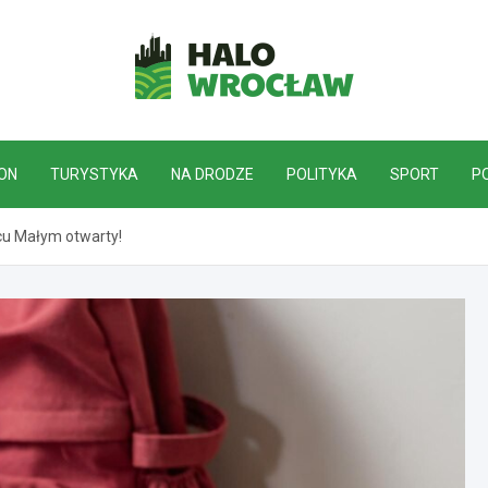
HaloWrocław.pl
ON
TURYSTYKA
NA DRODZE
POLITYKA
SPORT
P
cu Małym otwarty!