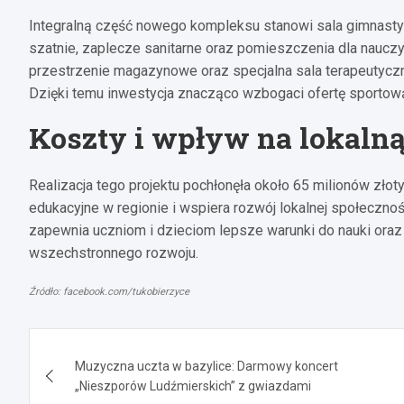
Integralną część nowego kompleksu stanowi sala gimnast
szatnie, zaplecze sanitarne oraz pomieszczenia dla nauczy
przestrzenie magazynowe oraz specjalna sala terapeutyczn
Dzięki temu inwestycja znacząco wzbogaci ofertę sportową
Koszty i wpływ na lokalną
Realizacja tego projektu pochłonęła około 65 milionów złot
edukacyjne w regionie i wspiera rozwój lokalnej społeczno
zapewnia uczniom i dzieciom lepsze warunki do nauki oraz a
wszechstronnego rozwoju.
Źródło: facebook.com/tukobierzyce
Nawigacja
Muzyczna uczta w bazylice: Darmowy koncert
wpisu
„Nieszporów Ludźmierskich” z gwiazdami