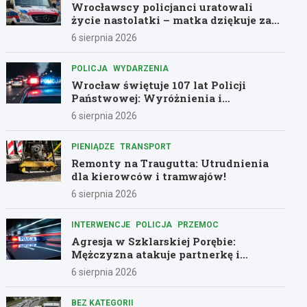
Wrocławscy policjanci uratowali
życie nastolatki – matka dziękuje za
pomoc
6 sierpnia 2026
POLICJA
WYDARZENIA
Wrocław świętuje 107 lat Policji
Państwowej: Wyróżnienia i
podziękowania dla bohaterów służby
6 sierpnia 2026
PIENIĄDZE
TRANSPORT
Remonty na Traugutta: Utrudnienia
dla kierowców i tramwajów!
6 sierpnia 2026
INTERWENCJE
POLICJA
PRZEMOC
Agresja w Szklarskiej Porębie:
Mężczyzna atakuje partnerkę i
policjantów butelką
6 sierpnia 2026
BEZ KATEGORII