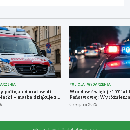
ARZENIA
POLICJA
WYDARZENIA
 policjanci uratowali
Wrocław świętuje 107 lat P
olatki – matka dziękuje za
Państwowej: Wyróżnienia
podziękowania dla bohate
26
6 sierpnia 2026
halowroclaw.pl - Portal informacyjny.