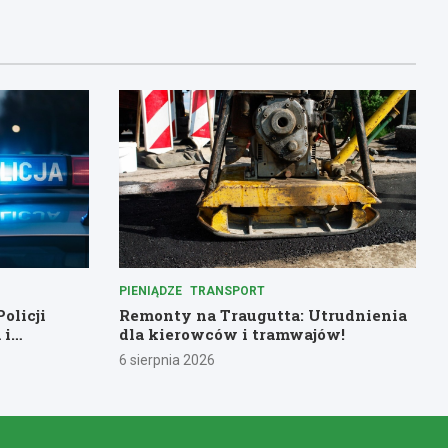
PIENIĄDZE
TRANSPORT
olicji
Remonty na Traugutta: Utrudnienia
 i
dla kierowców i tramwajów!
rów służby
6 sierpnia 2026