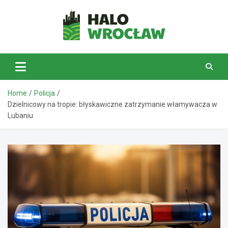
Skip
to
content
HaloWrocław.pl
Home
Policja
Dzielnicowy na tropie: błyskawiczne zatrzymanie włamywacza w
Lubaniu