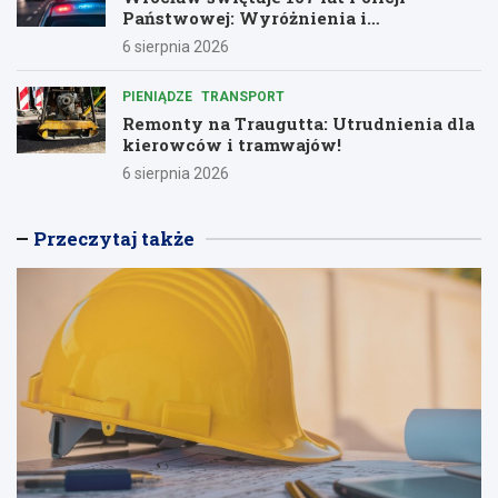
Państwowej: Wyróżnienia i
podziękowania dla bohaterów służby
6 sierpnia 2026
PIENIĄDZE
TRANSPORT
Remonty na Traugutta: Utrudnienia dla
kierowców i tramwajów!
6 sierpnia 2026
Przeczytaj także