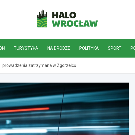
HaloWrocław.pl
ON
TURYSTYKA
NA DRODZE
POLITYKA
SPORT
P
mi prowadzenia zatrzymana w Zgorzelcu