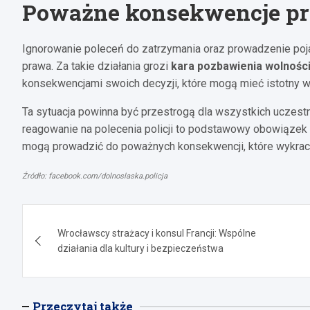
Poważne konsekwencje p
Ignorowanie poleceń do zatrzymania oraz prowadzenie p
prawa. Za takie działania grozi
kara pozbawienia wolności
konsekwencjami swoich decyzji, które mogą mieć istotny wp
Ta sytuacja powinna być przestrogą dla wszystkich uczest
reagowanie na polecenia policji to podstawowy obowiązek
mogą prowadzić do poważnych konsekwencji, które wykracz
Źródło: facebook.com/dolnoslaska.policja
Nawigacja
Wrocławscy strażacy i konsul Francji: Wspólne
wpisu
działania dla kultury i bezpieczeństwa
Przeczytaj także