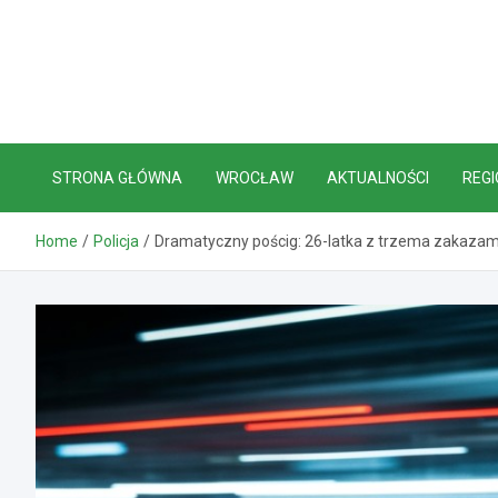
Skip
to
content
STRONA GŁÓWNA
WROCŁAW
AKTUALNOŚCI
REGI
Home
Policja
Dramatyczny pościg: 26-latka z trzema zakaza