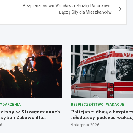
Bezpieczeństwo Wrocławia: Służby Ratunkowe
Łączą Siły dla Mieszkańców
YDARZENIA
BEZPIECZEŃSTWO
WAKACJE
dzinny w Strzegomianach:
Policjanci dbają o bezpie
zyka i Zabawa dla
młodzieży podczas wakacj
Dolnośląskiem
26
9 sierpnia 2026