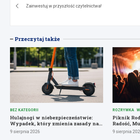
Zainwestuj w przyszłość czytelnictwa!
wpisu
Przeczytaj także
BEZ KATEGORII
ROZRYWKA
W
Hulajnogi w niebezpieczeństwie:
Piknik Ro
Wypadek, który zmienia zasady na
Radość, Mu
drogach
Każdego!
9 sierpnia 2026
9 sierpnia 20