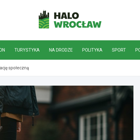
HaloWrocław.pl
ON
TURYSTYKA
NA DRODZE
POLITYKA
SPORT
P
rację społeczną