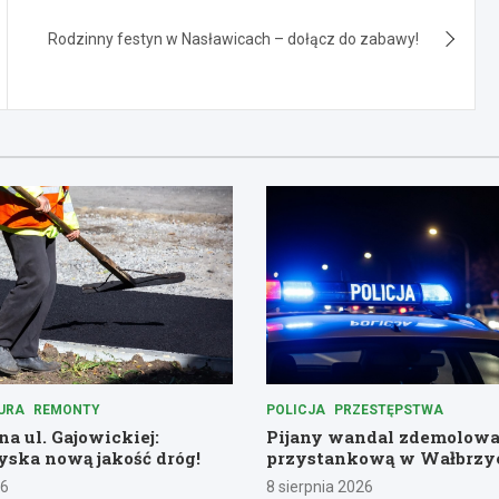
Rodzinny festyn w Nasławicach – dołącz do zabawy!
URA
REMONTY
POLICJA
PRZESTĘPSTWA
a ul. Gajowickiej:
Pijany wandal zdemolowa
ska nową jakość dróg!
przystankową w Wałbrzy
26
8 sierpnia 2026