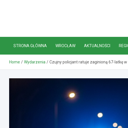
Skip
to
content
STRONA GŁÓWNA
WROCŁAW
AKTUALNOŚCI
REGI
Home
Wydarzenia
Czujny policjant ratuje zaginioną 67-latkę 