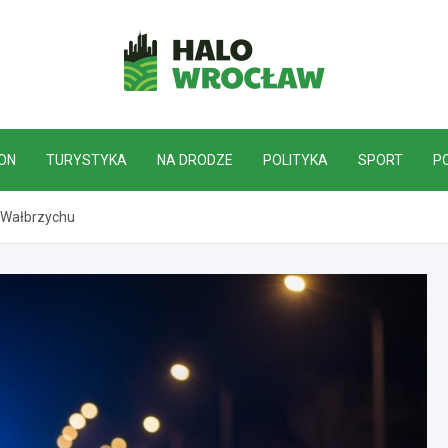
HaloWrocław.pl
ON
TURYSTYKA
NA DRODZE
POLITYKA
SPORT
P
w Wałbrzychu