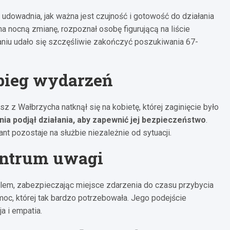
 udowadnia, jak ważna jest czujność i gotowość do działania
na nocną zmianę, rozpoznał osobę figurującą na liście
waniu udało się szczęśliwie zakończyć poszukiwania 67-
 bieg wydarzeń
z z Wałbrzycha natknął się na kobietę, której zaginięcie było
nia podjął działania, aby zapewnić jej bezpieczeństwo
.
t pozostaje na służbie niezależnie od sytuacji.
centrum uwagi
rolem, zabezpieczając miejsce zdarzenia do czasu przybycia
moc, której tak bardzo potrzebowała. Jego podejście
a i empatia.