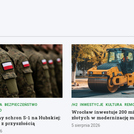
A
BEZPIECZEŃSTWO
/H2
INWESTYCJE
KULTURA
REM
O
Wrocław inwestuje 200 m
 schron S-1 na Hubskiej:
złotych w modernizację m
 z przyszłością
5 sierpnia 2026
26