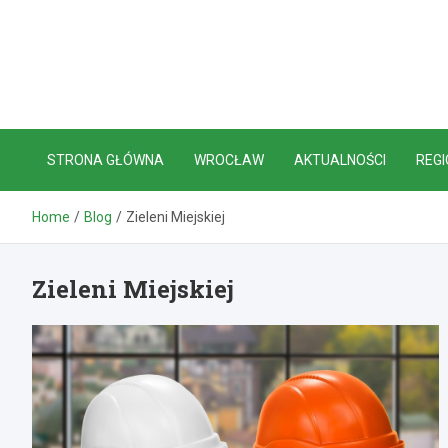
Skip
to
content
STRONA GŁÓWNA
WROCŁAW
AKTUALNOŚCI
REGI
Home
Blog
Zieleni Miejskiej
Zieleni Miejskiej