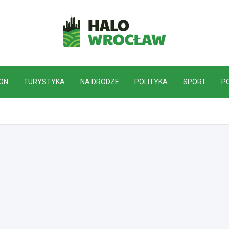
HaloWrocław.pl
ON
TURYSTYKA
NA DRODZE
POLITYKA
SPORT
P