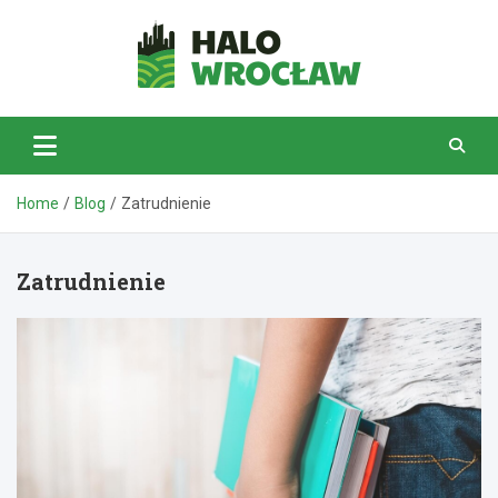
Skip
to
content
HaloWrocław.pl
Home
Blog
Zatrudnienie
Zatrudnienie