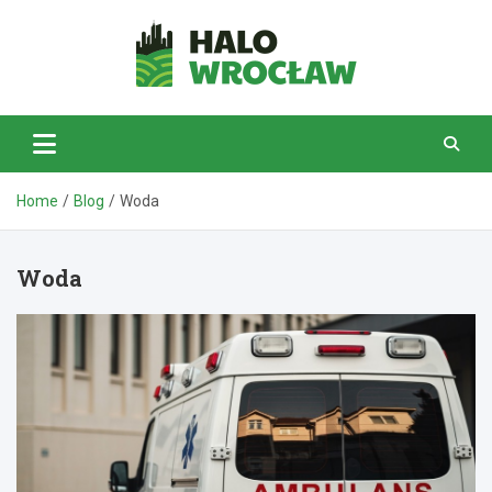
Skip
to
content
HaloWrocław.pl
Home
Blog
Woda
Woda