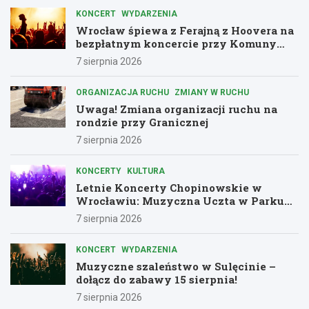
KONCERT
WYDARZENIA
Wrocław śpiewa z Ferajną z Hoovera na
bezpłatnym koncercie przy Komuny
Paryskiej
7 sierpnia 2026
ORGANIZACJA RUCHU
ZMIANY W RUCHU
Uwaga! Zmiana organizacji ruchu na
rondzie przy Granicznej
7 sierpnia 2026
KONCERTY
KULTURA
Letnie Koncerty Chopinowskie w
Wrocławiu: Muzyczna Uczta w Parku
Południowym!
7 sierpnia 2026
KONCERT
WYDARZENIA
Muzyczne szaleństwo w Sulęcinie –
dołącz do zabawy 15 sierpnia!
7 sierpnia 2026