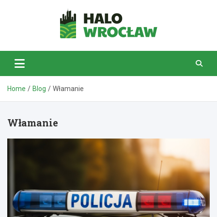
Skip
to
content
HaloWrocław.pl
Home
Blog
Włamanie
Włamanie