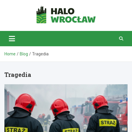
Skip
to
content
HaloWrocław.pl
Home
Blog
Tragedia
Tragedia