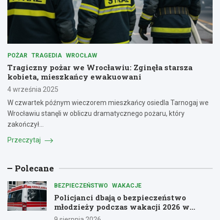
POŻAR
TRAGEDIA
WROCŁAW
Tragiczny pożar we Wrocławiu: Zginęła starsza
kobieta, mieszkańcy ewakuowani
4 września 2025
W czwartek późnym wieczorem mieszkańcy osiedla Tarnogaj we
Wrocławiu stanęli w obliczu dramatycznego pożaru, który
zakończył…
Przeczytaj
Polecane
BEZPIECZEŃSTWO
WAKACJE
Policjanci dbają o bezpieczeństwo
młodzieży podczas wakacji 2026 w
Dolnośląskiem
9 sierpnia 2026