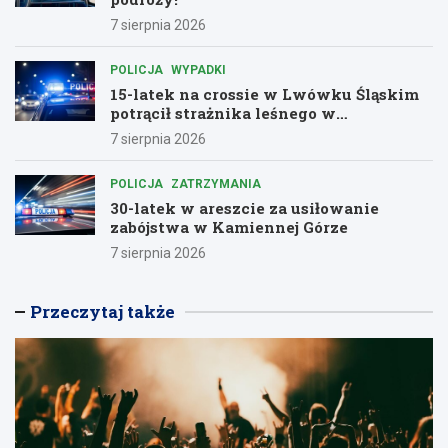
7 sierpnia 2026
POLICJA
WYPADKI
15-latek na crossie w Lwówku Śląskim
potrącił strażnika leśnego w
dramatycznej ucieczce przed policją
7 sierpnia 2026
POLICJA
ZATRZYMANIA
30-latek w areszcie za usiłowanie
zabójstwa w Kamiennej Górze
7 sierpnia 2026
Przeczytaj także