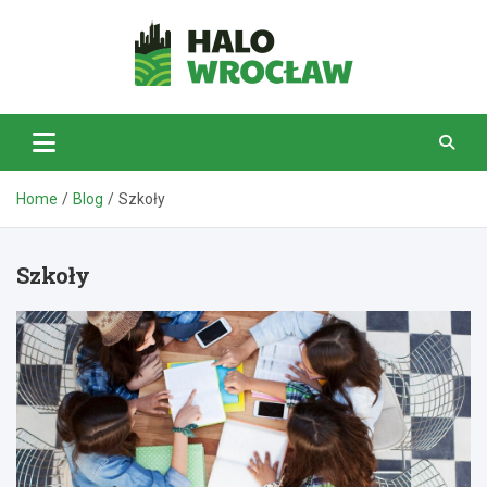
Skip
to
content
HaloWrocław.pl
Home
Blog
Szkoły
Szkoły