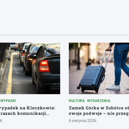
WYPADKI
KULTURA
WYDARZENIA
ypadek na Kleczkowie:
Zamek Górka w Sobótce o
trasach komunikacji
swoje podwoje – nie przeg
historycznej przygody!
26
6 sierpnia 2026