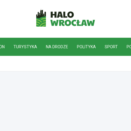
HaloWrocław.pl
ON
TURYSTYKA
NA DRODZE
POLITYKA
SPORT
P