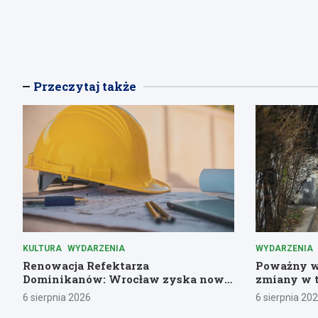
Przeczytaj także
KULTURA
WYDARZENIA
WYDARZENIA
Renowacja Refektarza
Poważny w
Dominikanów: Wrocław zyska nową
zmiany w 
kulturalną perłę!
miejskiej
6 sierpnia 2026
6 sierpnia 20