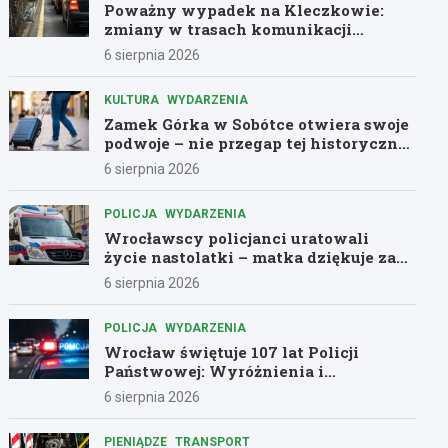
Poważny wypadek na Kleczkowie:
zmiany w trasach komunikacji
miejskiej
6 sierpnia 2026
KULTURA
WYDARZENIA
Zamek Górka w Sobótce otwiera swoje
podwoje – nie przegap tej historycznej
przygody!
6 sierpnia 2026
POLICJA
WYDARZENIA
Wrocławscy policjanci uratowali
życie nastolatki – matka dziękuje za
pomoc
6 sierpnia 2026
POLICJA
WYDARZENIA
Wrocław świętuje 107 lat Policji
Państwowej: Wyróżnienia i
podziękowania dla bohaterów służby
6 sierpnia 2026
PIENIĄDZE
TRANSPORT