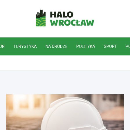
HaloWrocław.pl
ON
TURYSTYKA
NA DRODZE
POLITYKA
SPORT
P