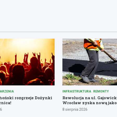
ARZENIA
INFRASTRUKTURA
REMONTY
hoński rozgrzeje Dożynki
Rewolucja na ul. Gajowicki
nica!
Wrocław zyska nową jakoś
26
8 sierpnia 2026