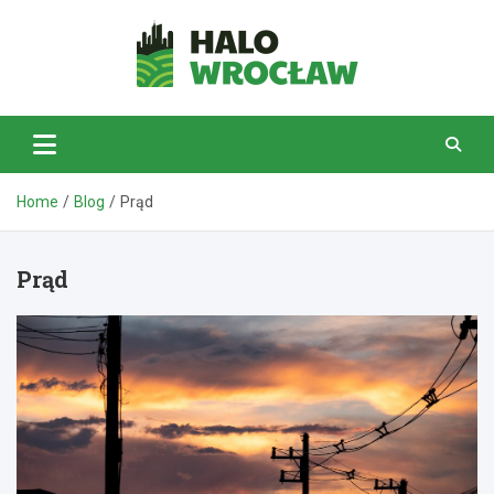
Skip
to
content
HaloWrocław.pl
Home
Blog
Prąd
Prąd