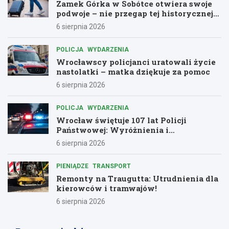
Zamek Górka w Sobótce otwiera swoje
podwoje – nie przegap tej historycznej
przygody!
6 sierpnia 2026
POLICJA
WYDARZENIA
Wrocławscy policjanci uratowali życie
nastolatki – matka dziękuje za pomoc
6 sierpnia 2026
POLICJA
WYDARZENIA
Wrocław świętuje 107 lat Policji
Państwowej: Wyróżnienia i
podziękowania dla bohaterów służby
6 sierpnia 2026
PIENIĄDZE
TRANSPORT
Remonty na Traugutta: Utrudnienia dla
kierowców i tramwajów!
6 sierpnia 2026