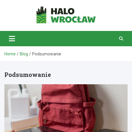
Skip
to
content
HaloWrocław.pl
Home
Blog
Podsumowanie
Podsumowanie