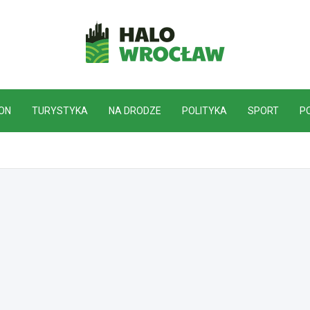
HaloWrocław.pl
ON
TURYSTYKA
NA DRODZE
POLITYKA
SPORT
P