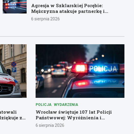
Agresja w Szklarskiej Porębie:
Mężczyzna atakuje partnerkę i
policjantów butelką
6 sierpnia 2026
POLICJA
WYDARZENIA
atowali
Wrocław świętuje 107 lat Policji
dziękuje za
Państwowej: Wyróżnienia i
podziękowania dla bohaterów służby
6 sierpnia 2026