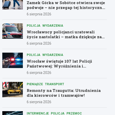
Zamek Górka w Sobótce otwiera swoje
podwoje – nie przegap tej historycznej
przygody!
6 sierpnia 2026
POLICJA
WYDARZENIA
Wrocławscy policjanci uratowali
życie nastolatki – matka dziękuje za
pomoc
6 sierpnia 2026
POLICJA
WYDARZENIA
Wrocław świętuje 107 lat Policji
Państwowej: Wyróżnienia i
podziękowania dla bohaterów służby
6 sierpnia 2026
PIENIĄDZE
TRANSPORT
Remonty na Traugutta: Utrudnienia
dla kierowców i tramwajów!
6 sierpnia 2026
INTERWENCJE
POLICJA
PRZEMOC