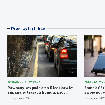
Przeczytaj także
WYDARZENIA
WYPADKI
KULTURA
WYD
Poważny wypadek na Kleczkowie:
Zamek Górk
zmiany w trasach komunikacji
swoje podw
miejskiej
historyczn
6 sierpnia 2026
6 sierpnia 20