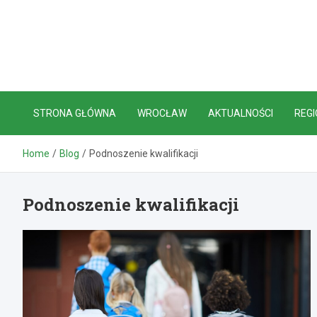
Skip
to
content
STRONA GŁÓWNA
WROCŁAW
AKTUALNOŚCI
REGI
Home
Blog
Podnoszenie kwalifikacji
Podnoszenie kwalifikacji