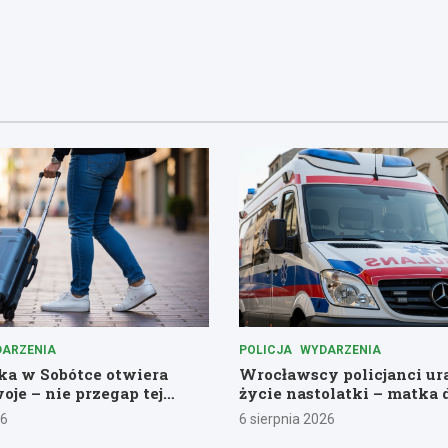
ARZENIA
POLICJA
WYDARZENIA
a w Sobótce otwiera
Wrocławscy policjanci ur
oje – nie przegap tej
życie nastolatki – matka 
ej przygody!
pomoc
26
6 sierpnia 2026