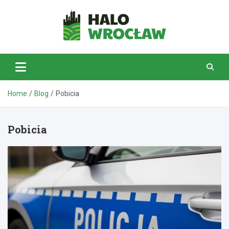
Skip
to
content
HaloWrocław.pl
Home
Blog
Pobicia
Pobicia