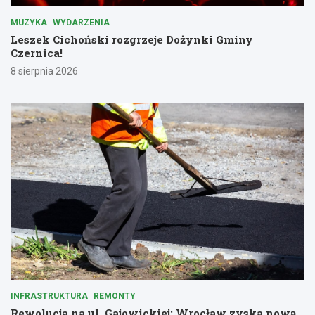
MUZYKA
WYDARZENIA
Leszek Cichoński rozgrzeje Dożynki Gminy
Czernica!
8 sierpnia 2026
INFRASTRUKTURA
REMONTY
Rewolucja na ul. Gajowickiej: Wrocław zyska nową