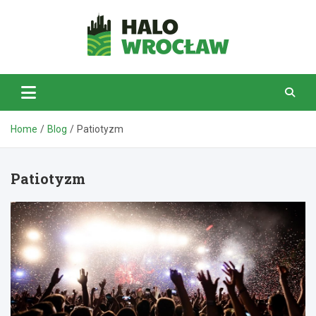
Skip
to
content
HaloWrocław.pl
Home
Blog
Patiotyzm
Patiotyzm