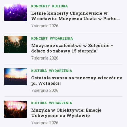
KONCERTY
KULTURA
Letnie Koncerty Chopinowskie w
Wrocławiu: Muzyczna Uczta w Parku
Południowym!
7 sierpnia 2026
KONCERT
WYDARZENIA
Muzyczne szaleństwo w Sulęcinie –
dołącz do zabawy 15 sierpnia!
7 sierpnia 2026
KULTURA
WYDARZENIA
Ostatnia szansa na taneczny wieczór na
pl. Wolności!
7 sierpnia 2026
KULTURA
WYDARZENIA
Muzyka w Obiektywie: Emocje
Uchwycone na Wystawie
7 sierpnia 2026