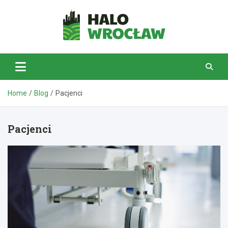
Skip
to
content
HaloWrocław.pl
Home
Blog
Pacjenci
Pacjenci