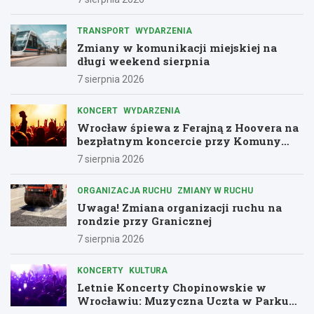
TRANSPORT
WYDARZENIA
Zmiany w komunikacji miejskiej na
długi weekend sierpnia
7 sierpnia 2026
KONCERT
WYDARZENIA
Wrocław śpiewa z Ferajną z Hoovera na
bezpłatnym koncercie przy Komuny
Paryskiej
7 sierpnia 2026
ORGANIZACJA RUCHU
ZMIANY W RUCHU
Uwaga! Zmiana organizacji ruchu na
rondzie przy Granicznej
7 sierpnia 2026
KONCERTY
KULTURA
Letnie Koncerty Chopinowskie w
Wrocławiu: Muzyczna Uczta w Parku
Południowym!