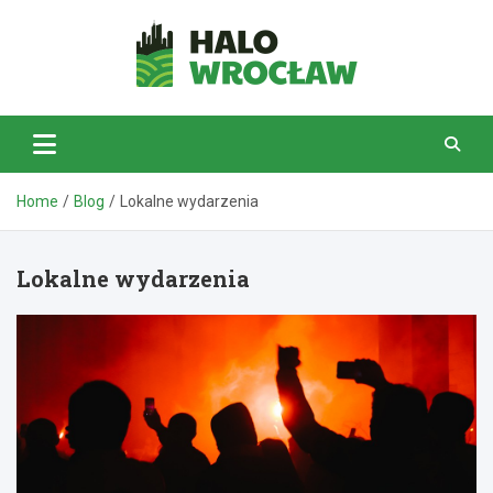
Skip
to
content
HaloWrocław.pl
Home
Blog
Lokalne wydarzenia
Lokalne wydarzenia