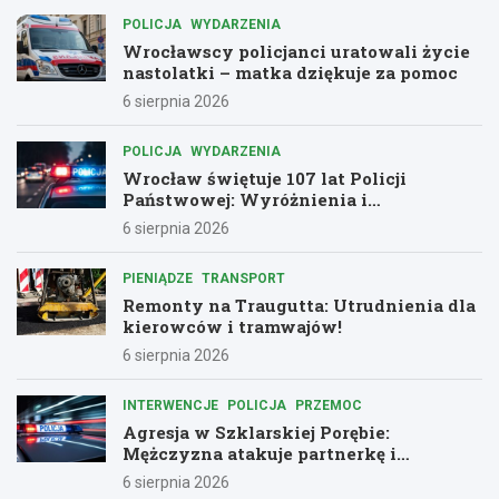
POLICJA
WYDARZENIA
Wrocławscy policjanci uratowali życie
nastolatki – matka dziękuje za pomoc
6 sierpnia 2026
POLICJA
WYDARZENIA
Wrocław świętuje 107 lat Policji
Państwowej: Wyróżnienia i
podziękowania dla bohaterów służby
6 sierpnia 2026
PIENIĄDZE
TRANSPORT
Remonty na Traugutta: Utrudnienia dla
kierowców i tramwajów!
6 sierpnia 2026
INTERWENCJE
POLICJA
PRZEMOC
Agresja w Szklarskiej Porębie:
Mężczyzna atakuje partnerkę i
policjantów butelką
6 sierpnia 2026