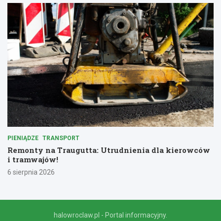
PIENIĄDZE
TRANSPORT
Remonty na Traugutta: Utrudnienia dla kierowców
i tramwajów!
6 sierpnia 2026
halowroclaw.pl - Portal informacyjny.