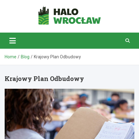
Skip
to
content
HaloWrocław.pl
Home
Blog
Krajowy Plan Odbudowy
Krajowy Plan Odbudowy