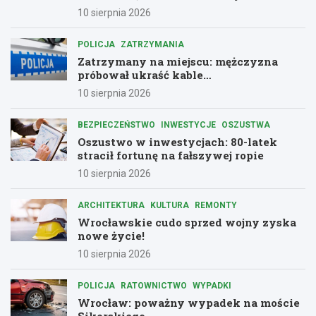
10 sierpnia 2026
POLICJA
ZATRZYMANIA
Zatrzymany na miejscu: mężczyzna
próbował ukraść kable
telekomunikacyjne w Głuszycy
10 sierpnia 2026
BEZPIECZEŃSTWO
INWESTYCJE
OSZUSTWA
Oszustwo w inwestycjach: 80-latek
stracił fortunę na fałszywej ropie
10 sierpnia 2026
ARCHITEKTURA
KULTURA
REMONTY
Wrocławskie cudo sprzed wojny zyska
nowe życie!
10 sierpnia 2026
POLICJA
RATOWNICTWO
WYPADKI
Wrocław: poważny wypadek na moście
Sikorskiego