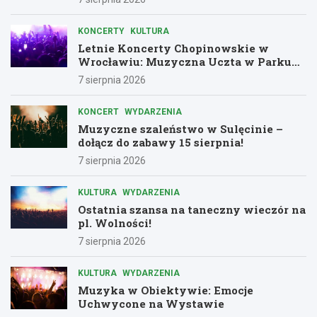
KONCERTY
KULTURA
Letnie Koncerty Chopinowskie w
Wrocławiu: Muzyczna Uczta w Parku
Południowym!
7 sierpnia 2026
KONCERT
WYDARZENIA
Muzyczne szaleństwo w Sulęcinie –
dołącz do zabawy 15 sierpnia!
7 sierpnia 2026
KULTURA
WYDARZENIA
Ostatnia szansa na taneczny wieczór na
pl. Wolności!
7 sierpnia 2026
KULTURA
WYDARZENIA
Muzyka w Obiektywie: Emocje
Uchwycone na Wystawie