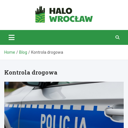
Skip
to
content
HaloWrocław.pl
Home
Blog
Kontrola drogowa
Kontrola drogowa