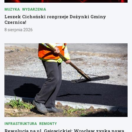
MUZYKA
WYDARZENIA
Leszek Cichoński rozgrzeje Dożynki Gminy
Czernica!
8 sierpnia 2026
INFRASTRUKTURA
REMONTY
Rewolucja na ul. Gajowickiej: Wrocław zyska nową