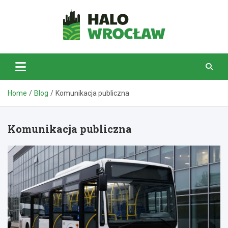
Skip
to
content
HaloWrocław.pl
Home
Blog
Komunikacja publiczna
Komunikacja publiczna