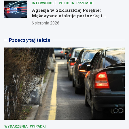
INTERWENCJE
POLICJA
PRZEMOC
Agresja w Szklarskiej Porębie:
Mężczyzna atakuje partnerkę i
policjantów butelką
6 sierpnia 2026
Przeczytaj także
WYDARZENIA
WYPADKI