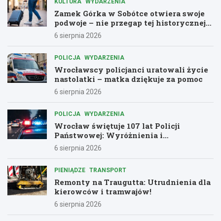
KULTURA
WYDARZENIA
Zamek Górka w Sobótce otwiera swoje
podwoje – nie przegap tej historycznej
przygody!
6 sierpnia 2026
POLICJA
WYDARZENIA
Wrocławscy policjanci uratowali życie
nastolatki – matka dziękuje za pomoc
6 sierpnia 2026
POLICJA
WYDARZENIA
Wrocław świętuje 107 lat Policji
Państwowej: Wyróżnienia i
podziękowania dla bohaterów służby
6 sierpnia 2026
PIENIĄDZE
TRANSPORT
Remonty na Traugutta: Utrudnienia dla
kierowców i tramwajów!
6 sierpnia 2026