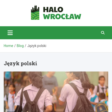
Skip
to
content
HaloWrocław.pl
Home
Blog
Język polski
Język polski