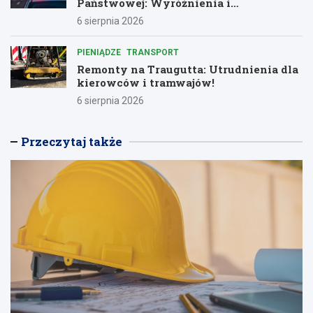
Państwowej: Wyróżnienia i
podziękowania dla bohaterów służby
6 sierpnia 2026
PIENIĄDZE
TRANSPORT
Remonty na Traugutta: Utrudnienia dla
kierowców i tramwajów!
6 sierpnia 2026
Przeczytaj także