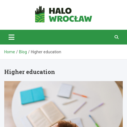
Skip
to
content
HaloWrocław.pl
Home
Blog
Higher education
Higher education