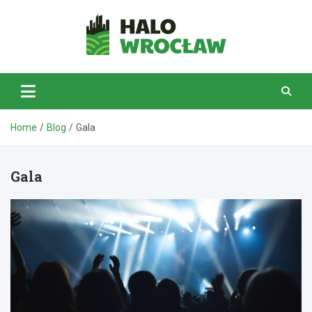
Skip
to
content
HaloWrocław.pl
Home
Blog
Gala
Gala