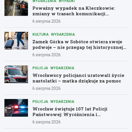
WYDARZENIA
WYPADKI
Poważny wypadek na Kleczkowie:
zmiany w trasach komunikacji
miejskiej
6 sierpnia 2026
KULTURA
WYDARZENIA
Zamek Górka w Sobótce otwiera swoje
podwoje – nie przegap tej historycznej
przygody!
6 sierpnia 2026
POLICJA
WYDARZENIA
Wrocławscy policjanci uratowali życie
nastolatki – matka dziękuje za pomoc
6 sierpnia 2026
POLICJA
WYDARZENIA
Wrocław świętuje 107 lat Policji
Państwowej: Wyróżnienia i
podziękowania dla bohaterów służby
6 sierpnia 2026