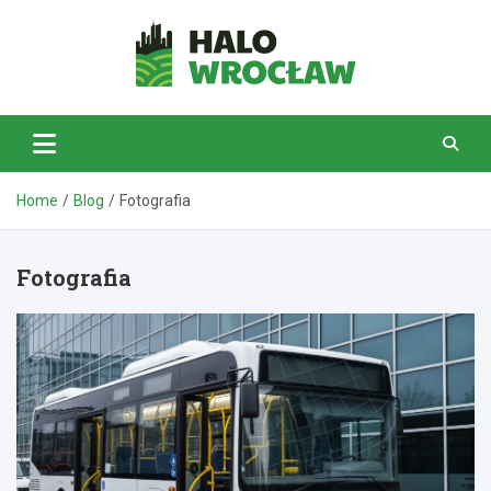
Skip
to
content
HaloWrocław.pl
Home
Blog
Fotografia
Fotografia